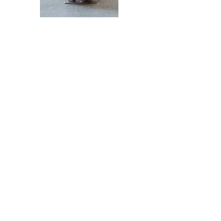
BONBONS ENVELOPPÉS ASSORTIMENT
Assortiment de bonbons (miel,
citron, eucalyptus, mandarine,
menthe) en sachet de 200
grammes.